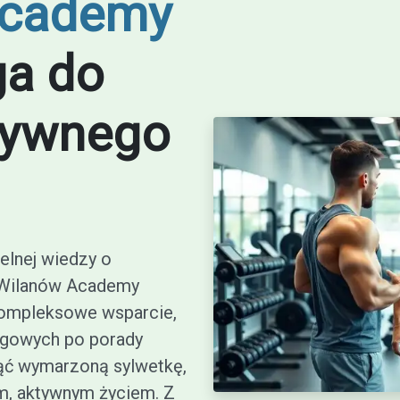
Academy
ga do
tywnego
telnej wiedzy o
itWilanów Academy
kompleksowe wsparcie,
ngowych po porady
ąć wymarzoną sylwetkę,
im, aktywnym życiem. Z