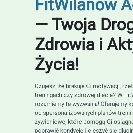
FitWilanów 
— Twoja Dro
Zdrowia i Ak
Życia!
Czujesz, że brakuje Ci motywacji, rze
treningach czy zdrowej diecie? W F
rozumiemy te wyzwania! Oferujemy 
od spersonalizowanych planów treni
żywieniowe, które pomogą Ci osiągn
poprawić kondycję i cieszyć się dług