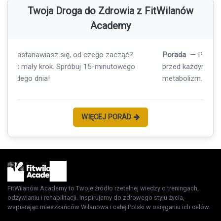
Twoja Droga do Zdrowia z FitWilanów
Academy
Porada
— Pamiętaj o nawodnieniu! Wypij szklankę wody
przed każdym posiłkiem, aby wspierać trawienie i
metabolizm.
WIĘCEJ PORAD
FitWilanów Academy to Twoje źródło rzetelnej wiedzy o treningach,
odżywianiu i rehabilitacji. Inspirujemy do zdrowego stylu życia,
wspierając mieszkańców Wilanowa i całej Polski w osiąganiu ich celów.